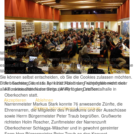
Wir benutzen Cookies
Wir nutzen Cookies auf unserer Website. Einige von ihnen sind
essenziell für den Betrieb der Seite, während andere uns helfen, diese
Website und die Nutzererfahrung zu verbessern (Tracking Cookies).
Sie können selbst entscheiden, ob Sie die Cookies zulassen möchten.
Bitte beachten Sie, dass bei einer Ablehnung womöglich nicht mehr
Am Samstag, den 15. April 2023 fand der Frühjahrskonvent des
alle Funktionalitäten der Seite zur Verfügung stehen.
Alemannischen Narrenrings (ANR) in der Dreißentalhalle in
Oberkochen statt.
Akzeptieren
Ablehnen
Narrenmeister Markus Stark konnte 76 anwesende Zünfte, die
Weitere Informationen
|
Impressum
Ehrennarren, die Mitglieder des Präsidiums und der Ausschüsse
sowie Herrn Bürgermeister Peter Traub begrüßen. Grußworte
richteten Holm Roscher, Zunftmeister der Narrenzunft
Oberkochener Schlagga-Wäscher und in gewohnt gereimter
Form Herr Bürgermeister Peter Traub an den Konvent.