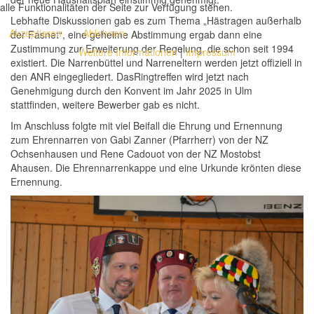
alle Funktionalitäten der Seite zur Verfügung stehen.
Lebhafte Diskussionen gab es zum Thema „Hästragen außerhalb
Akzeptieren
Ablehnen
der Fasnet“, eine geheime Abstimmung
ergab dann eine
Zustimmung zur Erweiterung d
er Regelung, die
schon
seit 1994
Weitere Informationen
|
Impressum
existiert. D
ie
Narrenbüttel
und Narreneltern
w
e
rden jetzt offiziell in
den ANR eingegliedert.
Das
Ringtreffen wird jetzt nach
Genehmigung durch den Konvent im Jahr 2025 in Ulm
stattfinden
, weitere Bewerber gab es nicht.
I
m Anschluss folgte
mit viel Beifall
die Ehrung
und Ernennung
zum Ehrennarren von Gabi Zanner (Pfarrherr) von der NZ
Ochsenhausen und
Rene Cadouot
von der NZ Mostobst
Ahausen. Die Ehrennarrenkappe und eine Urkunde
krönten diese
Ernennung.