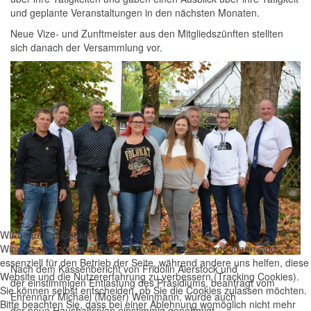
und
geplante Veranstaltungen in den nächsten Monaten.
Neue Vize- und Zunftmeister aus den Mitgliedszünften stellten
sich danach der Versammlung vor.
Wir benutzen Cookies
Wir nutzen Cookies auf unserer Website. Einige von ihnen sind
essenziell für den Betrieb der Seite, während andere uns helfen, diese
Nach dem Kassenbericht
von Fridolin Aierstock
und
Website und die Nutzererfahrung zu verbessern (Tracking Cookies).
der
einstimmigen
Entlastung des Präsidiums
, beantragt vom
Sie können selbst entscheiden, ob Sie die Cookies zulassen möchten.
Ehrennarr
Michael
(Moser)
Weinmann, wurde auch
Bitte beachten Sie, dass bei einer Ablehnung womöglich nicht mehr
der
neue
Haushaltsplan einstimmig genehmigt.