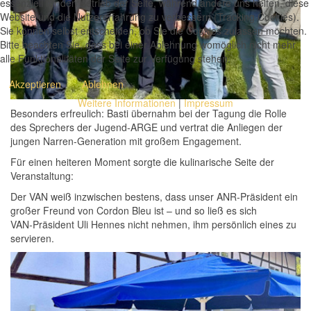
essenziell für den Betrieb der Seite, während andere uns helfen, diese
Website und die Nutzererfahrung zu verbessern (Tracking Cookies).
Sie können selbst entscheiden, ob Sie die Cookies zulassen möchten.
Bitte beachten Sie, dass bei einer Ablehnung womöglich nicht mehr
alle Funktionalitäten der Seite zur Verfügung stehen.
Akzeptieren
Ablehnen
Weitere Informationen
|
Impressum
Besonders erfreulich: Basti übernahm bei der Tagung die Rolle
des Sprechers der Jugend‑ARGE und vertrat die Anliegen der
jungen Narren-Generation mit großem Engagement.
Für einen heiteren Moment sorgte die kulinarische Seite der
Veranstaltung:
Der VAN weiß inzwischen bestens, dass unser ANR‑Präsident ein
großer Freund von Cordon Bleu ist – und so ließ es sich
VAN‑Präsident Uli Hennes nicht nehmen, ihm persönlich eines zu
servieren.