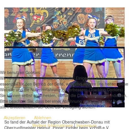
Wir benutzen Cookies
Wir nutzen Cookies auf unserer Website. Einige von ihnen sind
essenziell für den Betrieb der Seite, während andere uns helfen, diese
Website und die Nutzererfahrung zu verbessern (Tracking Cookies).
Sie können selbst entscheiden, ob Sie die Cookies zulassen möchten.
Bitte beachten Sie, dass bei einer Ablehnung womöglich nicht mehr
alle Funktionalitäten der Seite zur Verfügung stehen.
Akzeptieren
Ablehnen
So fand der Auftakt der Region Oberschwaben-Donau mit
Weitere Informationen
|
Impressum
Oberzunftmeister Helmut „Pinne“ Eichler beim VzPdB e.V.