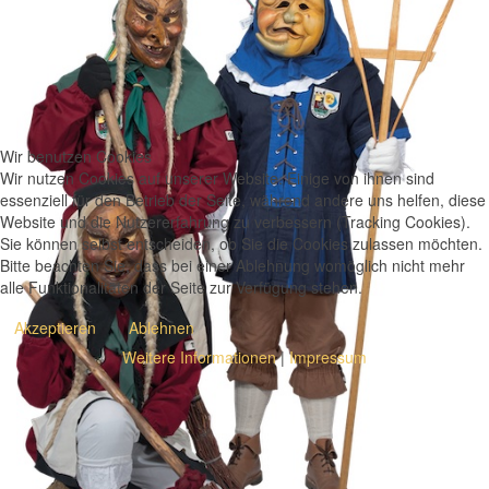
Wir benutzen Cookies
Wir nutzen Cookies auf unserer Website. Einige von ihnen sind
essenziell für den Betrieb der Seite, während andere uns helfen, diese
Website und die Nutzererfahrung zu verbessern (Tracking Cookies).
Sie können selbst entscheiden, ob Sie die Cookies zulassen möchten.
Bitte beachten Sie, dass bei einer Ablehnung womöglich nicht mehr
alle Funktionalitäten der Seite zur Verfügung stehen.
Akzeptieren
Ablehnen
Weitere Informationen
|
Impressum