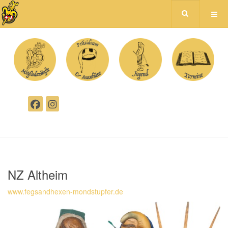
NZ Altheim
www.fegsandhexen-mondstupfer.de