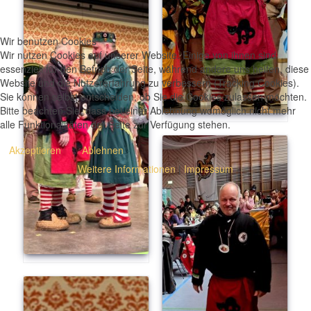
Wir benutzen Cookies
Wir nutzen Cookies auf unserer Website. Einige von ihnen sind
essenziell für den Betrieb der Seite, während andere uns helfen, diese
Website und die Nutzererfahrung zu verbessern (Tracking Cookies).
Sie können selbst entscheiden, ob Sie die Cookies zulassen möchten.
Bitte beachten Sie, dass bei einer Ablehnung womöglich nicht mehr
alle Funktionalitäten der Seite zur Verfügung stehen.
Akzeptieren
Ablehnen
Weitere Informationen
|
Impressum