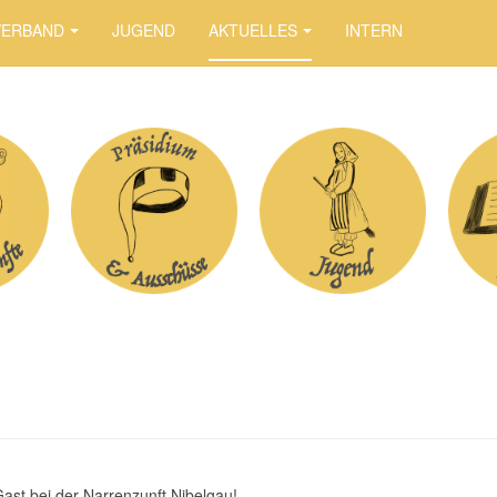
VERBAND
JUGEND
AKTUELLES
INTERN
Gast bei der Narrenzunft Nibelgau!