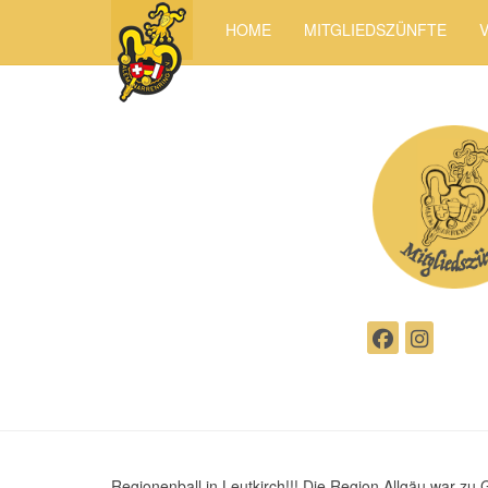
HOME
MITGLIEDSZÜNFTE
Regionenball in Leutkirch!!! Die Region Allgäu war zu 